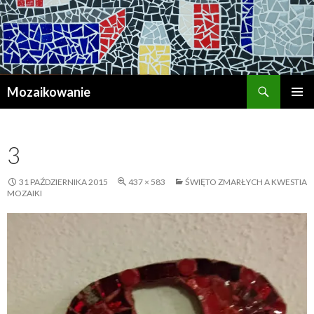
Szukaj
Mozaikowanie
PRZESKOCZ
MENU
DO
GŁÓWN
TREŚCI
3
31 PAŹDZIERNIKA 2015
437 × 583
ŚWIĘTO ZMARŁYCH A KWESTIA
MOZAIKI