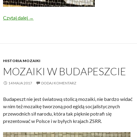
Starożytne inspiracje – mozaika z dziećmi
Czytaj dalej
→
HISTORIA MOZAIKI
MOZAIKI W BUDAPESZCIE
14 MAJA 2017
DODAJ KOMENTARZ
Budapeszt nie jest światową stolicą mozaiki, nie bardzo widać
w nim też mozaikę tworzoną pod egidą socjalistycznych
przewodnich sił narodu, która tak pięknie potrafi się
prezentować w Polsce i w byłych krajach ZSRR.