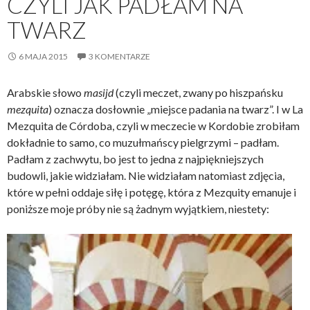
CZYLI JAK PADŁAM NA
TWARZ
6 MAJA 2015
3 KOMENTARZE
Arabskie słowo
masijd
(czyli meczet, zwany po hiszpańsku
mezquita
) oznacza dosłownie „miejsce padania na twarz”. I w La
Mezquita de Córdoba, czyli w meczecie w Kordobie zrobiłam
dokładnie to samo, co muzułmańscy pielgrzymi – padłam.
Padłam z zachwytu, bo jest to jedna z najpiękniejszych
budowli, jakie widziałam. Nie widziałam natomiast zdjęcia,
które w pełni oddaje siłę i potęgę, która z Mezquity emanuje i
poniższe moje próby nie są żadnym wyjątkiem, niestety: