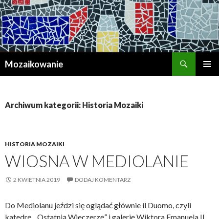
Szukaj
Mozaikowanie
PRZESKOCZ
MENU
DO
GŁÓWN
TREŚCI
Archiwum kategorii: Historia Mozaiki
HISTORIA MOZAIKI
WIOSNA W MEDIOLANIE
2 KWIETNIA 2019
DODAJ KOMENTARZ
Do Mediolanu jeździ się oglądać głównie il Duomo, czyli
katedrę, „Ostatnią Wieczerzę” i galerię Wiktora Emanuela II.