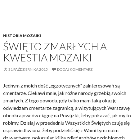
HISTORIA MOZAIKI
ŚWIĘTO ZMARŁYCH A
KWESTIA MOZAIKI
31 PAŹDZIERNIKA 2015
DODAJ KOMENTARZ
Jednym z moich dość „egzotycznych” zainteresowań są
cmentarze. Ciekawi mnie, jak różne narody grzebią swoich
zmarłych. Z tego powodu, gdy tylko mam taką okazję,
odwiedzam cmentarze zagranicą, a wizytujących Warszawę
obcokrajowców ciągnę na Powązki, żeby pokazać, jak my to
robimy. Dzisiaj w przededniu Wszystkich Świętych czuję się
usprawiedliwiona, żeby podzielić się z Wami tym moim
dziwactwem, pokazując kilka zdjęć grobów ozdobionych