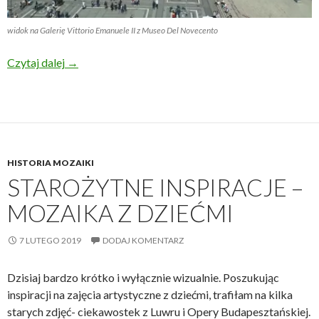
widok na Galerię Vittorio Emanuele II z Museo Del Novecento
Wiosna w Mediolanie
Czytaj dalej
→
HISTORIA MOZAIKI
STAROŻYTNE INSPIRACJE –
MOZAIKA Z DZIEĆMI
7 LUTEGO 2019
DODAJ KOMENTARZ
Dzisiaj bardzo krótko i wyłącznie wizualnie. Poszukując
inspiracji na zajęcia artystyczne z dziećmi, trafiłam na kilka
starych zdjęć- ciekawostek z Luwru i Opery Budapesztańskiej.