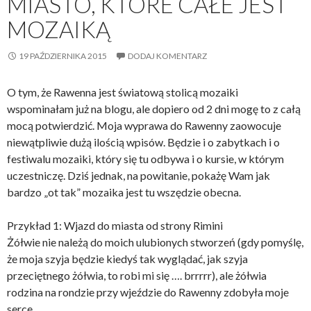
MIASTO, KTÓRE CAŁE JEST
MOZAIKĄ
19 PAŹDZIERNIKA 2015
DODAJ KOMENTARZ
O tym, że Rawenna jest światową stolicą mozaiki
wspominałam już na blogu, ale dopiero od 2 dni mogę to z całą
mocą potwierdzić. Moja wyprawa do Rawenny zaowocuje
niewątpliwie dużą ilością wpisów. Będzie i o zabytkach i o
festiwalu mozaiki, który się tu odbywa i o kursie, w którym
uczestniczę. Dziś jednak, na powitanie, pokażę Wam jak
bardzo „ot tak” mozaika jest tu wszędzie obecna.
Przykład 1: Wjazd do miasta od strony Rimini
Żółwie nie należą do moich ulubionych stworzeń (gdy pomyślę,
że moja szyja będzie kiedyś tak wyglądać, jak szyja
przeciętnego żółwia, to robi mi się …. brrrrr), ale żółwia
rodzina na rondzie przy wjeździe do Rawenny zdobyła moje
serce.