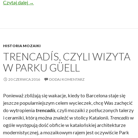
Mozaiki w Berlinie
Czytaj dalej
→
HISTORIA MOZAIKI
TRENCADÍS, CZYLI WIZYTA
W PARKU GÜELL
20 CZERWCA 2016
DODAJ KOMENTARZ
Ponieważ zbliżają się wakacje, kiedy to Barcelona staje się
jeszcze popularniejszym celem wycieczek, chcę Was zachęcić
do wytropienia
trencadís
, czyli mozaiki z potłuczonych talerzy
i ceramiki, którą można znaleźć w stolicy Katalonii.
Trencadís
w
ogóle występują dość obficie w katalońskiej architekturze
modernistycznej, a mozaikowym rajem jest oczywiście Park