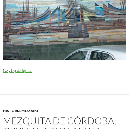
Na Islandii też są mozaiki!
Czytaj dalej
→
HISTORIA MOZAIKI
MEZQUITA DE CÓRDOBA,