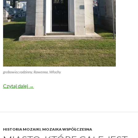
grobowiec rodzinny, Rawenna, Włochy
Święto Zmarłych a kwestia mozaiki
Czytaj dalej
→
HISTORIA MOZAIKI
,
MOZAIKA WSPÓŁCZESNA