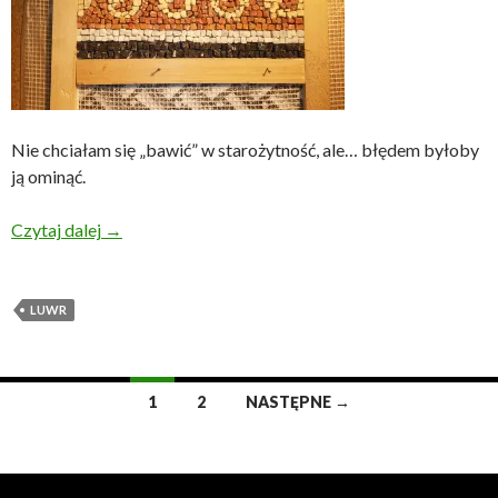
Nie chciałam się „bawić” w starożytność, ale… błędem byłoby
ją ominąć.
Starożytności, przybyłam … + Luwr cz. 3
Czytaj dalej
→
LUWR
Nawigacja
1
2
NASTĘPNE →
po
wpisach