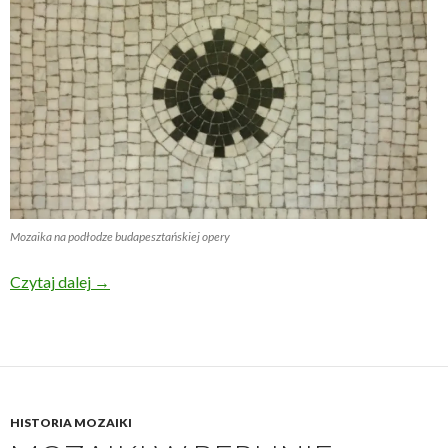
Mozaika na podłodze budapesztańskiej opery
Mozaiki w Budapeszcie
Czytaj dalej
→
HISTORIA MOZAIKI