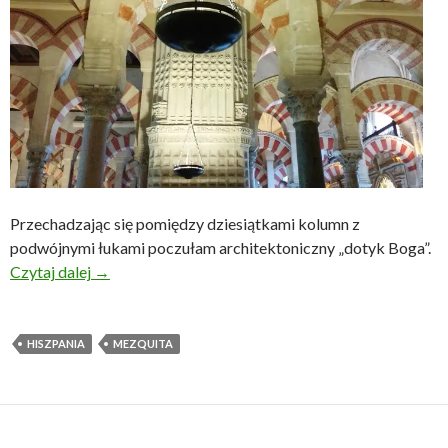
Przechadzając się pomiędzy dziesiątkami kolumn z
podwójnymi łukami poczułam architektoniczny „dotyk Boga”.
Mezquita de Córdoba, czyli jak padłam na twarz
Czytaj dalej
→
HISZPANIA
MEZQUITA