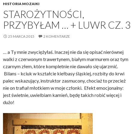
HISTORIA MOZAIKI
STAROŻYTNOŚCI,
PRZYBYŁAM … + LUWR CZ. 3
25 MARCA 2015
2 KOMENTARZE
… a Ty mnie zwyciężyłaś. Inaczej nie da się opisać nierównej
walki z czerwonym trawertynem, białym marmurem oraz tym
czarnym złem, które kompletnie nie dawało się ujarzmić.
Bilans – kciuk w kształcie kiełbasy śląskiej, rozbity do krwi
palec wskazujący, instruktor zasmucony, chociaż to przecież
nie on trafiał młotkiem w moje członki. Efekt emocjonalny:
jest świetnie, uwielbiam kamień, będę takich robić więcej i
dużo!