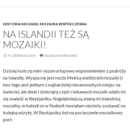
HISTORIA MOZAIKI
,
MOZAIKA WSPÓŁCZESNA
NA ISLANDII TEŻ SĄ
MOZAIKI!
9 CZERWCA 2015
DODAJ KOMENTARZ
Dzisiaj kończę mini-sezon urlopowy wspomnieniem z podróży
na Islandię. Wyspa nie jest może Mekką wielbicieli mozaiki (i
bez tego jest jednym z najbardziej niesamowitych miejsc na
świecie), ale dwie i dziesiątą część ciekawych mozaik udało mi
się znaleźć w Reykjaviku. Najpiękniejszą znaną mi islandzką
mozaikę, w katedrze w Skaholt musiałam niestety zostawić na
kolejną wizytę. W Reykjaviku był na pocieszenie mozaikowy
port: