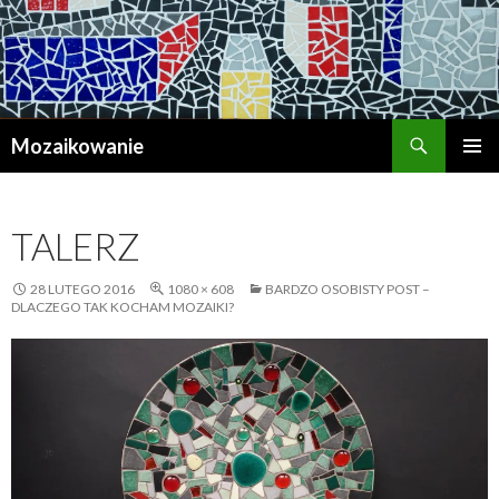
Szukaj
Mozaikowanie
PRZESKOCZ
MENU
DO
GŁÓWN
TREŚCI
TALERZ
28 LUTEGO 2016
1080 × 608
BARDZO OSOBISTY POST –
DLACZEGO TAK KOCHAM MOZAIKI?