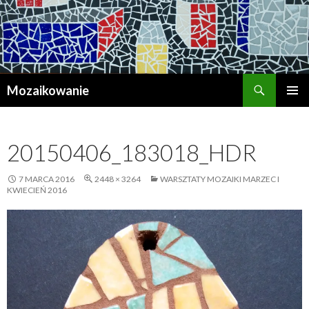
Szukaj
Mozaikowanie
PRZESKOCZ
MENU
DO
GŁÓWN
TREŚCI
20150406_183018_HDR
7 MARCA 2016
2448 × 3264
WARSZTATY MOZAIKI MARZEC I
KWIECIEŃ 2016