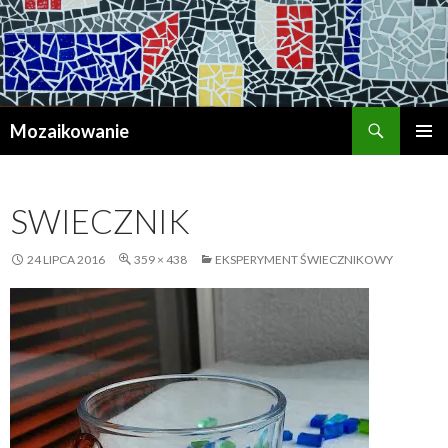
Szukaj
Mozaikowanie
PRZESKOCZ
MENU
DO
GŁÓWN
TREŚCI
SWIECZNIK
24 LIPCA 2016
359 × 438
EKSPERYMENT ŚWIECZNIKOWY