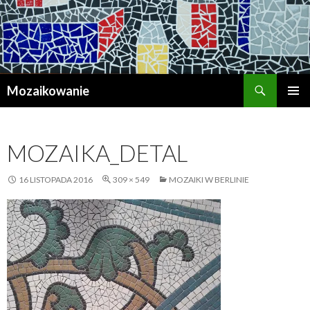
Szukaj
Mozaikowanie
PRZESKOCZ
MENU
DO
GŁÓWN
TREŚCI
MOZAIKA_DETAL
16 LISTOPADA 2016
309 × 549
MOZAIKI W BERLINIE