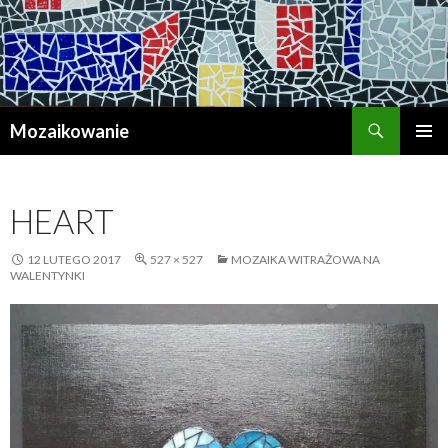
Szukaj
Mozaikowanie
PRZESKOCZ
MENU
DO
GŁÓWN
TREŚCI
HEART
12 LUTEGO 2017
527 × 527
MOZAIKA WITRAŻOWA NA
WALENTYNKI