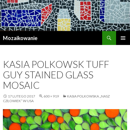
Szukaj
Mozaikowanie
PRZESKOCZ
MENU
DO
GŁÓWN
TREŚCI
KASIA POLKOWSK TUFF
GUY STAINED GLASS
MOSAIC
17 LUTEGO 2017
600 × 919
KASIA POLKOWSKA „NASZ
CZŁOWIEK” W USA