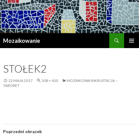
Szukaj
Mozaikowanie
PRZESKOCZ
MENU
DO
GŁÓWN
TREŚCI
STOŁEK2
22 MAJA 2017
308 × 410
MOZAIKOWA INKRUSTACJA –
TABORET
Poprzedni obrazek