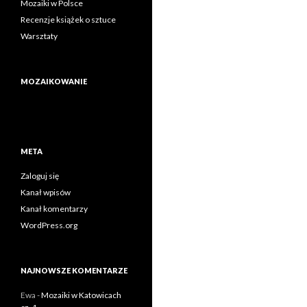
Mozaiki w Polsce
Recenzje książek o sztuce
Warsztaty
MOZAIKOWANIE
META
Zaloguj się
Kanał wpisów
Kanał komentarzy
WordPress.org
NAJNOWSZE KOMENTARZE
Ewa
-
Mozaiki w Katowicach