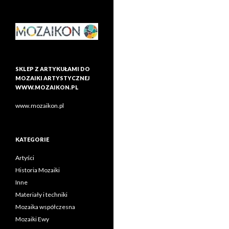
SKLEP Z ARTYKUŁAMI DO
MOZAIKI ARTYSTYCZNEJ
WWW.MOZAIKON.PL
www.mozaikon.pl
KATEGORIE
Artyści
Historia Mozaiki
Inne
Materiały i techniki
Mozaika współczesna
Mozaiki Ewy