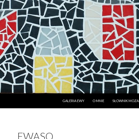
PRZESKOCZ DO TREŚCI
GALERIA EWY
O MNIE
SŁOWNIK MOZAI
EWASQ