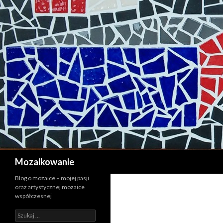
Szukaj
Mozaikowanie
Blog o mozaice – mojej pasji
oraz artystycznej mozaice
współczesnej
Szukaj: