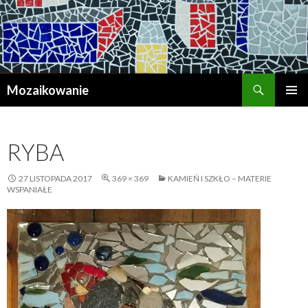
Szukaj
Mozaikowanie
PRZESKOCZ
MENU
DO
GŁÓWN
TREŚCI
RYBA
27 LISTOPADA 2017
369 × 369
KAMIEŃ I SZKŁO – MATERIE
WSPANIAŁE