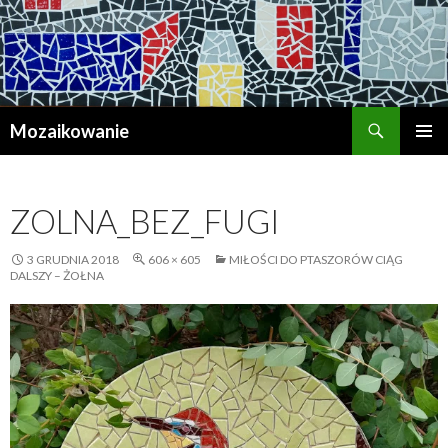
Szukaj
Mozaikowanie
PRZESKOCZ
MENU
DO
GŁÓWN
TREŚCI
ZOLNA_BEZ_FUGI
3 GRUDNIA 2018
606 × 605
MIŁOŚCI DO PTASZORÓW CIĄG
DALSZY – ŻOŁNA