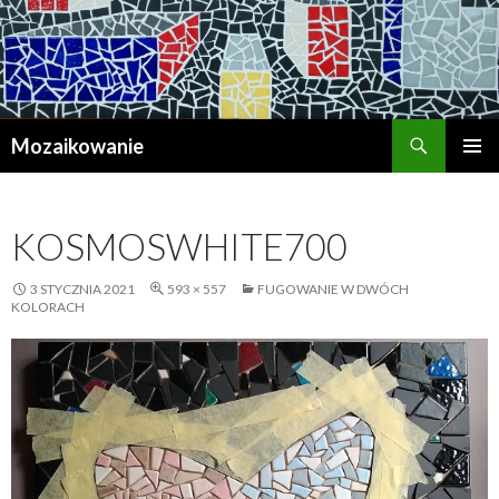
Szukaj
Mozaikowanie
PRZESKOCZ
MENU
DO
GŁÓWN
TREŚCI
KOSMOSWHITE700
3 STYCZNIA 2021
593 × 557
FUGOWANIE W DWÓCH
KOLORACH