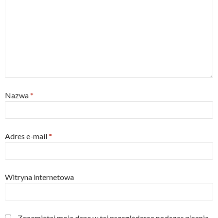
Nazwa
*
Adres e-mail
*
Witryna internetowa
Zapamiętaj moje dane w tej przeglądarce podczas pisania