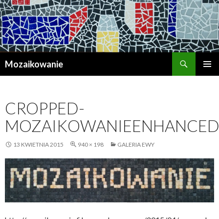
Szukaj
Mozaikowanie
PRZESKOCZ
MENU
DO
GŁÓWN
TREŚCI
CROPPED-
MOZAIKOWANIEENHANCED
13 KWIETNIA 2015
940 × 198
GALERIA EWY