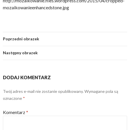
http://mozaikowanie.files.wordpress.com/2015/04/cropped-
mozaikowanieenhancedstone.jpg
Poprzedni obrazek
Następny obrazek
DODAJ KOMENTARZ
Twój adres e-mail nie zostanie opublikowany.
Wymagane pola są
oznaczone
*
Komentarz
*