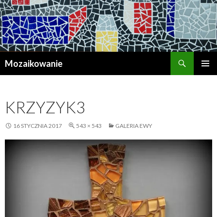
Szukaj
Mozaikowanie
PRZESKOCZ
MENU
DO
GŁÓWN
TREŚCI
KRZYZYK3
16 STYCZNIA 2017
543 × 543
GALERIA EWY