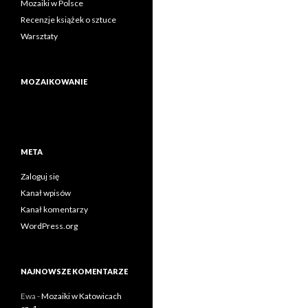
Mozaiki w Polsce
Recenzje książek o sztuce
Warsztaty
MOZAIKOWANIE
META
Zaloguj się
Kanał wpisów
Kanał komentarzy
WordPress.org
NAJNOWSZE KOMENTARZE
Ewa
-
Mozaiki w Katowicach