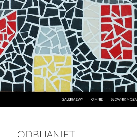
PRZESKOCZ DO TREŚCI
GALERIA EWY
O MNIE
SŁOWNIK MOZAI
ODBIJANIET