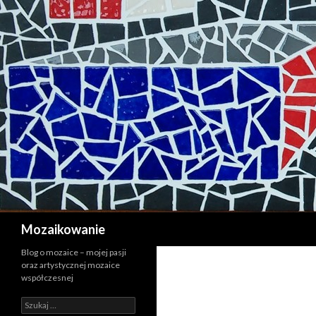
Szukaj
Mozaikowanie
Blog o mozaice – mojej pasji
oraz artystycznej mozaice
współczesnej
Szukaj: