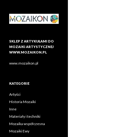
SKLEP Z ARTYKUŁAMI DO
MOZAIKI ARTYSTYCZNEJ
WWW.MOZAIKON.PL
www.mozaikon.pl
KATEGORIE
Artyści
Historia Mozaiki
Inne
Materiały i techniki
Mozaika współczesna
Mozaiki Ewy