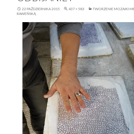
22 PAŹDZIERNIKA 2015
437 × 583
TWORZENIE MOZAIKI M
RAWEŃSKĄ