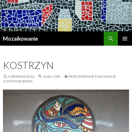
Szukaj
Mozaikowanie
PRZESKOCZ
MENU
DO
GŁÓWN
TREŚCI
KOSTRZYN
3 SIERPNIA 2016
1040 × 585
PRZESTRZENNE FASCYNACJE
JUSTYNY BUDZYN