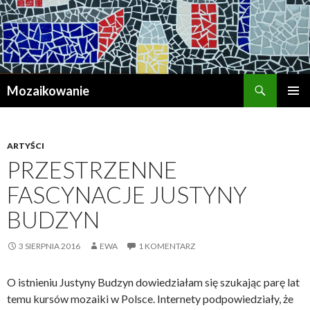
Szukaj
Mozaikowanie
PRZESKOCZ
MENU
DO
GŁÓWN
TREŚCI
ARTYŚCI
PRZESTRZENNE
FASCYNACJE JUSTYNY
BUDZYN
3 SIERPNIA 2016
EWA
1 KOMENTARZ
O istnieniu Justyny Budzyn dowiedziałam się szukając parę lat
temu kursów mozaiki w Polsce. Internety podpowiedziały, że