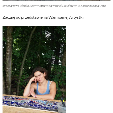
street artowa wlepka Justyny Budzyn na w tunelu kolejowym w Kostrzynie nad Odrą
Zacznę od przedstawienia Wam samej Artystki: