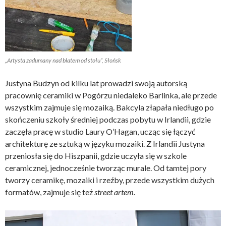
„Artysta zadumany nad blatem od stołu”, Słońsk
Justyna Budzyn od kilku lat prowadzi swoją autorską
pracownię ceramiki w Pogórzu niedaleko Barlinka, ale przede
wszystkim zajmuje się mozaiką. Bakcyla złapała niedługo po
skończeniu szkoły średniej podczas pobytu w Irlandii, gdzie
zaczęła pracę w studio Laury O’Hagan, ucząc się łączyć
architekturę ze sztuką w języku mozaiki. Z Irlandii Justyna
przeniosła się do Hiszpanii, gdzie uczyła się w szkole
ceramicznej, jednocześnie tworząc murale. Od tamtej pory
tworzy ceramikę, mozaiki i rzeźby, przede wszystkim dużych
formatów, zajmuje się też
street artem.