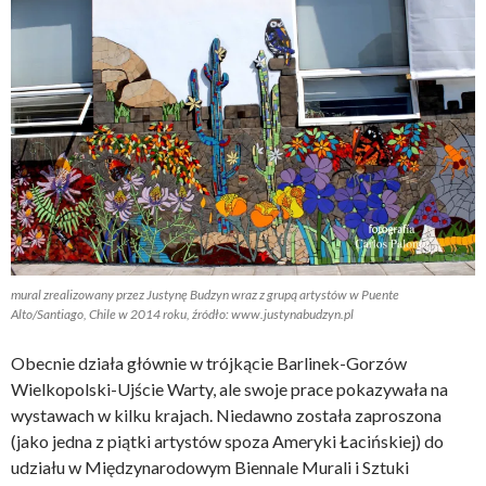
mural zrealizowany przez Justynę Budzyn wraz z grupą artystów w Puente
Alto/Santiago, Chile w 2014 roku, źródło: www.justynabudzyn.pl
Obecnie działa głównie w trójkącie Barlinek-Gorzów
Wielkopolski-Ujście Warty, ale swoje prace pokazywała na
wystawach w kilku krajach. Niedawno została zaproszona
(jako jedna z piątki artystów spoza Ameryki Łacińskiej) do
udziału w Międzynarodowym Biennale Murali i Sztuki