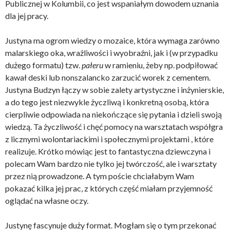
Publicznej w Kolumbii, co jest wspaniałym dowodem uznania
dla jej pracy.
Justyna ma ogrom wiedzy o mozaice, która wymaga zarówno
malarskiego oka, wrażliwości i wyobraźni, jak i (w przypadku
dużego formatu) tzw.
pałeru
w ramieniu, żeby np. podpiłować
kawał deski lub nonszalancko zarzucić worek z cementem.
Justyna Budzyn łączy w sobie zalety artystyczne i inżynierskie,
a do tego jest niezwykle życzliwą i konkretną osobą, która
cierpliwie odpowiada na niekończące się pytania i dzieli swoją
wiedzą. Ta życzliwość i chęć pomocy na warsztatach współgra
z licznymi wolontariackimi i społecznymi projektami , które
realizuje. Krótko mówiąc jest to fantastyczna dziewczyna i
polecam Wam bardzo nie tylko jej twórczość, ale i warsztaty
przez nią prowadzone. A tym poście chciałabym Wam
pokazać kilka jej prac, z których część miałam przyjemność
oglądać na własne oczy.
Justynę fascynuje duży format. Mogłam się o tym przekonać