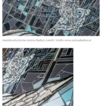
mozaika artystyczna Justyny Budzyn „Land In”, źródło: www.justynabudzyn.pl