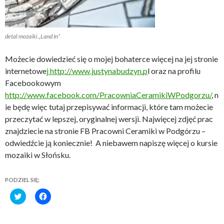
detal mozaiki „Land In”
Możecie dowiedzieć się o mojej bohaterce więcej na jej stronie
internetowe
j http://www.justynabudzyn.p
l oraz na profilu
Facebookowym
http://www.facebook.com/PracowniaCeramikiWPodgorzu/
, n
ie będę więc tutaj przepisywać informacji, które tam możecie
przeczytać w lepszej, oryginalnej wersji. Najwięcej zdjęć prac
znajdziecie na stronie FB Pracowni Ceramiki w Podgórzu –
odwiedźcie ją koniecznie! A niebawem napiszę więcej o kursie
mozaiki w Słońsku.
PODZIEL SIĘ:
C
C
l
l
i
i
c
c
k
k