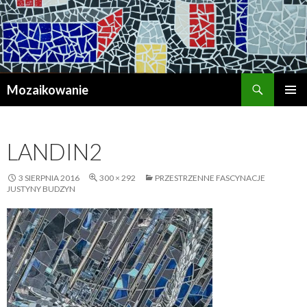
Szukaj
Mozaikowanie
PRZESKOCZ
MENU
DO
GŁÓWN
TREŚCI
LANDIN2
3 SIERPNIA 2016
300 × 292
PRZESTRZENNE FASCYNACJE
JUSTYNY BUDZYN