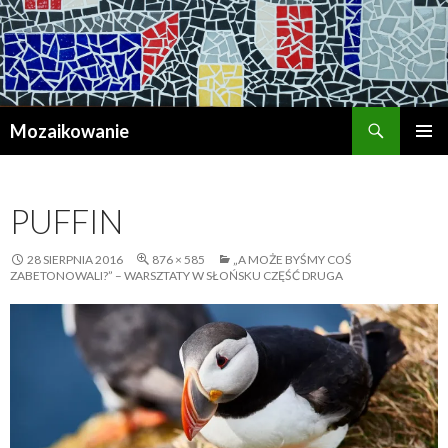
Szukaj
Mozaikowanie
PRZESKOCZ
MENU
DO
GŁÓWN
TREŚCI
PUFFIN
28 SIERPNIA 2016
876 × 585
„A MOŻE BYŚMY COŚ
ZABETONOWALI?” – WARSZTATY W SŁOŃSKU CZĘŚĆ DRUGA