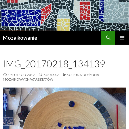
Szukaj
Mozaikowanie
PRZESKOCZ
MENU
DO
GŁÓWN
TREŚCI
IMG_20170218_134139
19 LUTEGO 2017
742 × 549
KOLEJNA ODSŁONA
MOZAIKOWYCH WARSZTATÓW