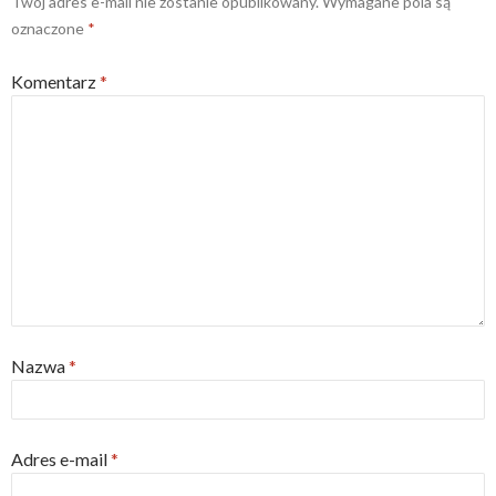
Twój adres e-mail nie zostanie opublikowany.
Wymagane pola są
oznaczone
*
Komentarz
*
Nazwa
*
Adres e-mail
*