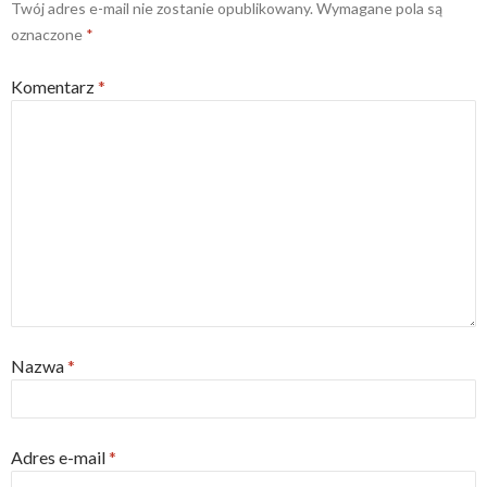
Twój adres e-mail nie zostanie opublikowany.
Wymagane pola są
i
s
n
i
oznaczone
*
n
n
e
n
w
e
w
w
Komentarz
*
i
w
n
i
d
n
o
d
w
o
)
w
)
Nazwa
*
Adres e-mail
*