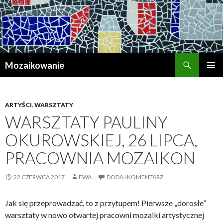
Szukaj
Mozaikowanie
PRZESKOCZ
MENU
DO
GŁÓWN
TREŚCI
ARTYŚCI
,
WARSZTATY
WARSZTATY PAULINY
OKUROWSKIEJ, 26 LIPCA,
PRACOWNIA MOZAIKON
22 CZERWCA 2017
EWA
DODAJ KOMENTARZ
Jak się przeprowadzać, to z przytupem! Pierwsze „dorosłe”
warsztaty w nowo otwartej pracowni mozaiki artystycznej