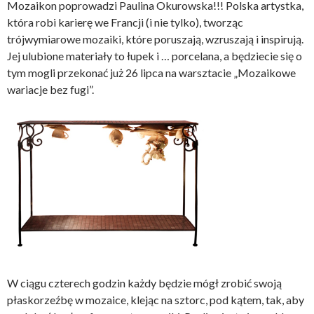
Mozaikon poprowadzi Paulina Okurowska!!! Polska artystka,
która robi karierę we Francji (i nie tylko), tworząc
trójwymiarowe mozaiki, które poruszają, wzruszają i inspirują.
Jej ulubione materiały to łupek i … porcelana, a będziecie się o
tym mogli przekonać już 26 lipca na warsztacie „Mozaikowe
wariacje bez fugi”.
W ciągu czterech godzin każdy będzie mógł zrobić swoją
płaskorzeźbę w mozaice, klejąc na sztorc, pod kątem, tak, aby