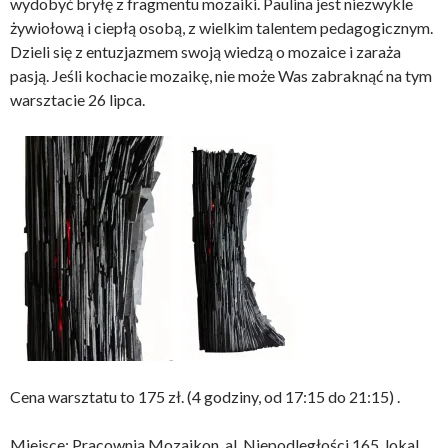
wydobyć bryłę z fragmentu mozaiki. Paulina jest niezwykle
żywiołową i ciepłą osobą, z wielkim talentem pedagogicznym.
Dzieli się z entuzjazmem swoją wiedzą o mozaice i zaraża
pasją. Jeśli kochacie mozaikę, nie może Was zabraknąć na tym
warsztacie 26 lipca.
Cena warsztatu to 175 zł. (4 godziny, od 17:15 do 21:15) .
Miejsce: Pracownia Mozaikon, al. Niepodległości 165, lokal