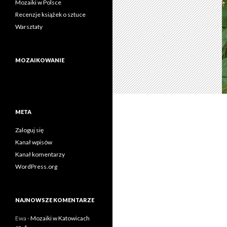
Mozaiki w Polsce
Recenzje książek o sztuce
Warsztaty
MOZAIKOWANIE
META
Zaloguj się
Kanał wpisów
Kanał komentarzy
WordPress.org
NAJNOWSZE KOMENTARZE
Ewa
-
Mozaiki w Katowicach