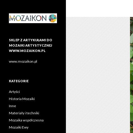
SKLEP Z ARTYKUŁAMI DO
MOZAIKI ARTYSTYCZNEJ
WWW.MOZAIKON.PL
www.mozaikon.pl
KATEGORIE
Artyści
Historia Mozaiki
Inne
Materiały i techniki
Mozaika współczesna
Mozaiki Ewy