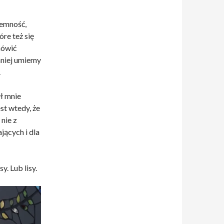
emność,
óre też się
mówić
mniej umiemy
.
ł mnie
st wtedy, że
 nie z
jących i dla
. Lub lisy.