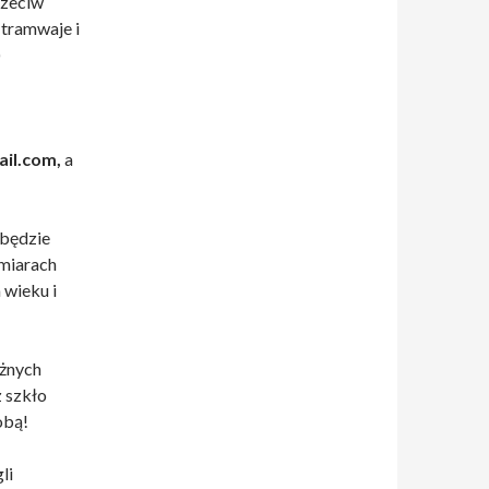
rzeciw
tramwaje i
)
il.com,
a
 będzie
ymiarach
wieku i
óżnych
 szkło
obą!
li