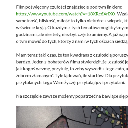
Film poświęcony czułości znajdziecie pod tym linkiem:
https://www.youtube.com/watch?v=18XRc6XriX0
. Wzaj
samotność, bliskość, miłość to tylko niektóre z wlepek, kt
w świecie kryją. O każdym z tych tematów moglibyśmy 
godzinami, ale niestety, niezbyt często umiemy. A już naj
o tym mówić do tych, którzy z nami w tych ościach siedzą
Mam teraz taki czas, że ten kwadrans z czułością poruszy
bardzo. Jeden z bohaterów filmu stwierdził, że „czułość je
jak kogoś wezmę, przytulę, to żeby wyszedł z tego cało, a
żebrem złamanym”. Tyle lądowań, ile startów. Dla przytula
przytulanych, tego Wam życzę, przytulający i przytulani.
Na szczęście zawsze możemy popatrzeć na bawiące się psy