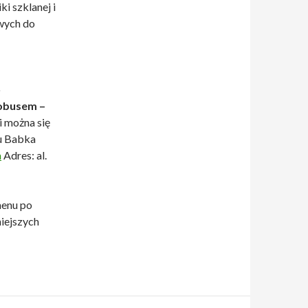
i szklanej i
owych do
o
obusem –
 można się
u Babka
a
Adres: al.
menu po
niejszych