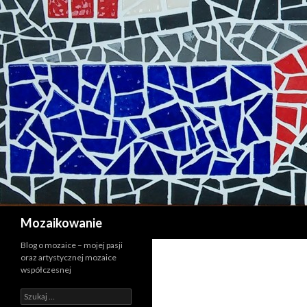
Szukaj
Mozaikowanie
Blog o mozaice – mojej pasji
oraz artystycznej mozaice
współczesnej
Szukaj: