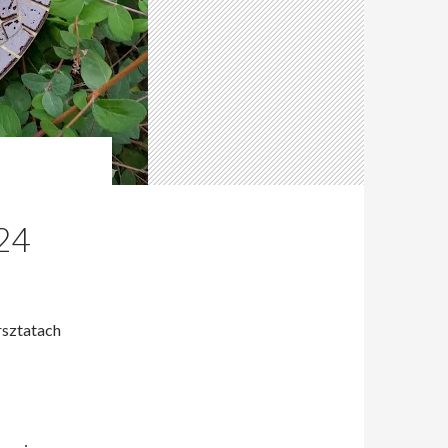
24
rsztatach