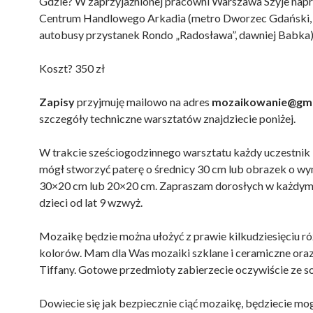
Gdzie? W zaprzyjaźnionej pracowni Warszawa Szyje nap
Centrum Handlowego Arkadia (metro Dworzec Gdański, 
autobusy przystanek Rondo „Radosława”, dawniej Babka
Koszt? 350 zł
Zapisy
przyjmuję mailowo na adres
mozaikowanie@gma
szczegóły techniczne warsztatów znajdziecie poniżej.
W trakcie sześciogodzinnego warsztatu każdy uczestnik
mógł stworzyć paterę o średnicy 30 cm lub obrazek o w
30×20 cm lub 20×20 cm. Zapraszam dorosłych w każdym 
dzieci od lat 9 wzwyż.
Mozaikę będzie można ułożyć z prawie kilkudziesięciu r
kolorów. Mam dla Was mozaiki szklane i ceramiczne oraz
Tiffany. Gotowe przedmioty zabierzecie oczywiście ze s
Dowiecie się jak bezpiecznie ciąć mozaikę, będziecie mog