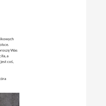
zaikowych
olsce.
aproszę Was
iła, a
jest coś,
tóra