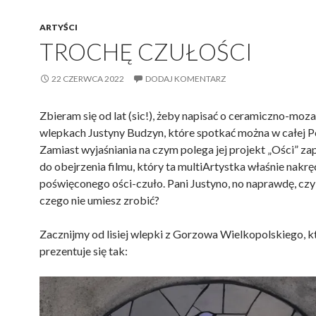
ARTYŚCI
TROCHĘ CZUŁOŚCI
22 CZERWCA 2022
DODAJ KOMENTARZ
Zbieram się od lat (sic!), żeby napisać o ceramiczno-mo
wlepkach Justyny Budzyn, które spotkać można w całej P
Zamiast wyjaśniania na czym polega jej projekt „Ości” z
do obejrzenia filmu, który ta multiArtystka właśnie nakręc
poświęconego ości-czuło. Pani Justyno, no naprawdę, czy 
czego nie umiesz zrobić?
Zacznijmy od lisiej wlepki z Gorzowa Wielkopolskiego, k
prezentuje się tak: