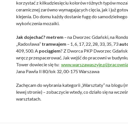
korzystać z kilkudziesięciu kolorów różnych typów mozaik
ceramicznej zarówno wymagających cięcia, jak i już got
klejenia. Do domu każdy dostanie fugę do samodzielnego
wykończenia mozaiki.
Jak dojechać? metrem
– na Dworzec Gdański, na Rond
„Radosława”
tramwajem
– 1, 6, 17, 22, 28, 33, 35, 73
aut
409, 500. A
pociągiem
? Z Dworca PKP Dworzec Gdański
wręcz przespacerować. Jak wejść do pracowni w budynk
Tower dowiecie się tu:
www.warszawaszyje.pl/pracowni
Jana Pawła II 80/lok 32, 00-175 Warszawa
Zachęcam do wybrania kategorii „Warsztaty” na blogu (
lewej stronie) – zobaczycie wtedy, co działo się na wcześ
warsztatach.