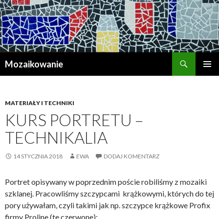
Szukaj
Mozaikowanie
PRZESKOCZ
MENU
DO
GŁÓWN
TREŚCI
MATERIAŁY I TECHNIKI
KURS PORTRETU –
TECHNIKALIA
14 STYCZNIA 2018
EWA
DODAJ KOMENTARZ
Portret opisywany w poprzednim poście robiliśmy z mozaiki
szklanej. Pracowliśmy szczypcami krążkowymi, których do tej
pory używałam, czyli takimi jak np. szczypce krążkowe Profix
firmy Proline (te czerwone):