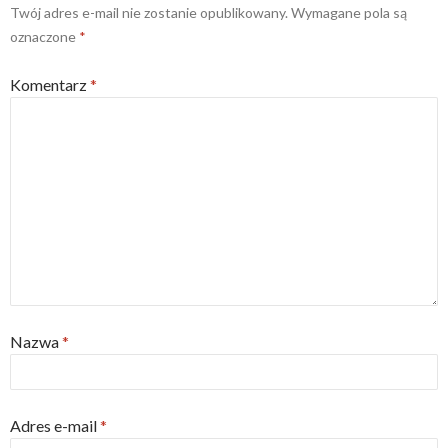
s
n
Twój adres e-mail nie zostanie opublikowany.
Wymagane pola są
i
s
n
i
oznaczone
*
n
n
e
n
w
e
w
w
Komentarz
*
i
w
n
i
d
n
o
d
w
o
)
w
)
Nazwa
*
Adres e-mail
*