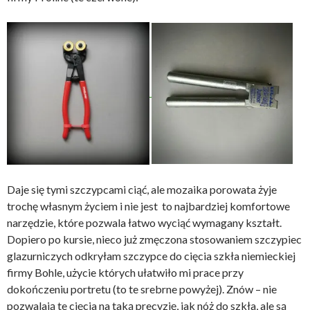
Daje się tymi szczypcami ciąć, ale mozaika porowata żyje
trochę własnym życiem i nie jest to najbardziej komfortowe
narzędzie, które pozwala łatwo wyciąć wymagany kształt.
Dopiero po kursie, nieco już zmęczona stosowaniem szczypiec
glazurniczych odkryłam szczypce do cięcia szkła niemieckiej
firmy Bohle, użycie których ułatwiło mi prace przy
dokończeniu portretu (to te srebrne powyżej). Znów – nie
pozwalają te cięcia na taką precyzję, jak nóż do szkła, ale są