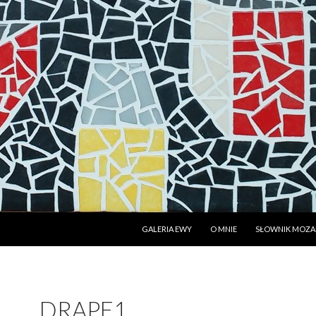
PRZESKOCZ DO TREŚCI
GALERIA EWY
O MNIE
SŁOWNIK MOZAI
DRAPE1