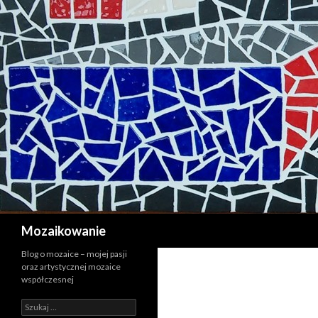
Szukaj
Mozaikowanie
Blog o mozaice – mojej pasji
oraz artystycznej mozaice
współczesnej
Szukaj: