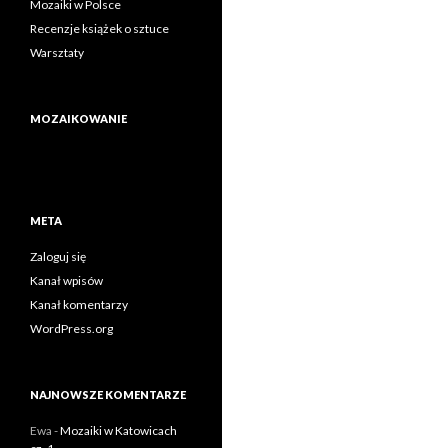
Mozaiki w Polsce
Recenzje książek o sztuce
Warsztaty
MOZAIKOWANIE
META
Zaloguj się
Kanał wpisów
Kanał komentarzy
WordPress.org
NAJNOWSZE KOMENTARZE
Ewa
-
Mozaiki w Katowicach