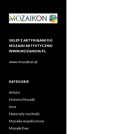
SKLEP Z ARTYKUŁAMI DO
MOZAIKI ARTYSTYCZNEJ
WWW.MOZAIKON.PL
www.mozaikon.pl
KATEGORIE
Artyści
Historia Mozaiki
Inne
Materiały i techniki
Mozaika współczesna
Mozaiki Ewy