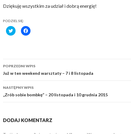
Dziękuję wszystkim za udział i dobrą energię!
PODZIEL SIĘ:
C
C
l
l
i
i
c
c
k
k
t
t
o
o
s
s
h
h
Zobacz
a
a
POPRZEDNI WPIS
r
r
wpisy
e
e
Już w ten weekend warsztaty – 7 i 8 listopada
o
o
n
n
T
F
NASTĘPNY WPIS
w
a
i
c
„Zrób sobie bombkę” – 20 listopada i 10 grudnia 2015
t
e
t
b
e
o
r
o
(
k
O
(
p
O
DODAJ KOMENTARZ
e
p
n
e
s
n