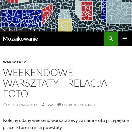
Szukaj
Mozaikowanie
PRZESKOCZ
MENU
DO
GŁÓWN
TREŚCI
WARSZTATY
WEEKENDOWE
WARSZTATY – RELACJA
FOTO
9 LISTOPADA 2015
EWA
DODAJ KOMENTARZ
Kolejny udany weekend warsztatowy za nami – oto przepiękne
prace, które na nich powstały.