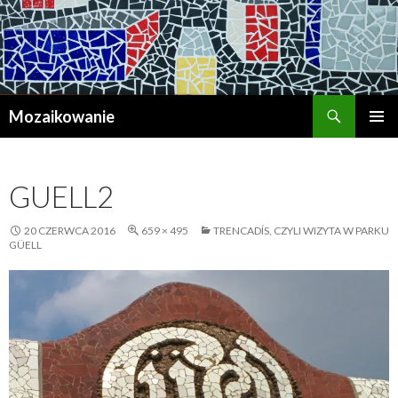
Szukaj
Mozaikowanie
PRZESKOCZ
MENU
DO
GŁÓWN
TREŚCI
GUELL2
20 CZERWCA 2016
659 × 495
TRENCADÍS, CZYLI WIZYTA W PARKU
GÜELL