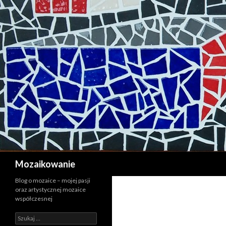
Szukaj
Mozaikowanie
Blog o mozaice – mojej pasji
oraz artystycznej mozaice
współczesnej
Szukaj: