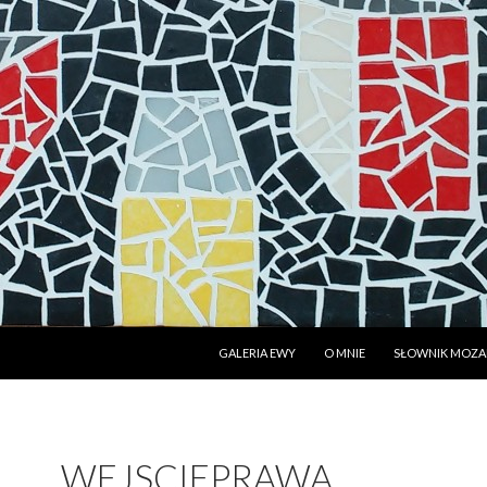
PRZESKOCZ DO TREŚCI
GALERIA EWY
O MNIE
SŁOWNIK MOZAI
WEJSCIEPRAWA