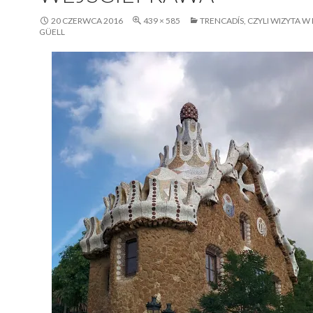
20 CZERWCA 2016
439 × 585
TRENCADÍS, CZYLI WIZYTA W
GÜELL