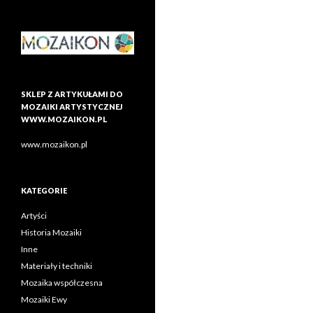
SKLEP Z ARTYKUŁAMI DO
MOZAIKI ARTYSTYCZNEJ
WWW.MOZAIKON.PL
www.mozaikon.pl
KATEGORIE
Artyści
Historia Mozaiki
Inne
Materiały i techniki
Mozaika współczesna
Mozaiki Ewy