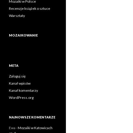
Mozaiki w Polsce
Recenzje książek o sztuce
Warsztaty
MOZAIKOWANIE
META
Zaloguj się
Kanał wpisów
Kanał komentarzy
WordPress.org
NAJNOWSZE KOMENTARZE
Ewa
-
Mozaiki w Katowicach