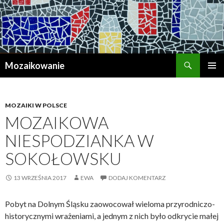
Szukaj
Mozaikowanie
PRZESKOCZ
MENU
DO
GŁÓWN
TREŚCI
MOZAIKI W POLSCE
MOZAIKOWA
NIESPODZIANKA W
SOKOŁOWSKU
13 WRZEŚNIA 2017
EWA
DODAJ KOMENTARZ
Pobyt na Dolnym Śląsku zaowocował wieloma przyrodniczo-
historycznymi wrażeniami, a jednym z nich było odkrycie małej