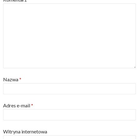
i
w
n
i
d
n
o
d
w
o
)
w
)
Nazwa
*
Adres e-mail
*
Witryna internetowa