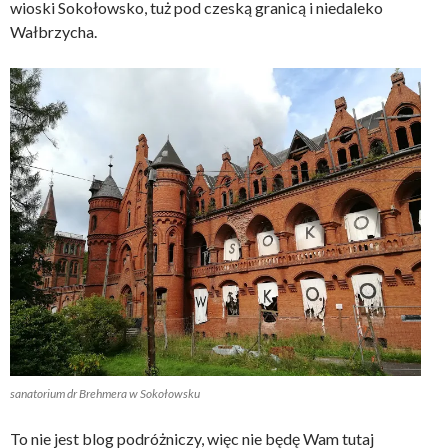
wioski Sokołowsko, tuż pod czeską granicą i niedaleko
Wałbrzycha.
sanatorium dr Brehmera w Sokołowsku
To nie jest blog podróżniczy, więc nie będę Wam tutaj