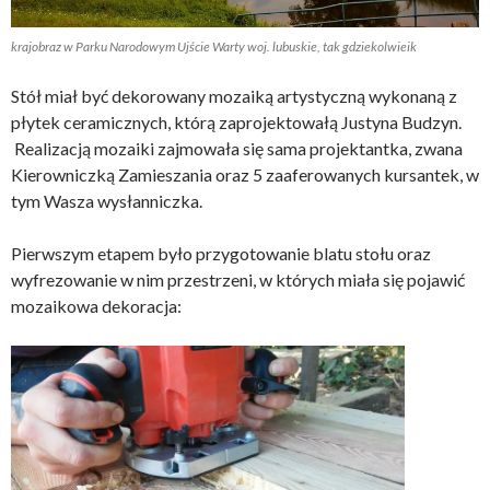
krajobraz w Parku Narodowym Ujście Warty woj. lubuskie, tak gdziekolwieik
Stół miał być dekorowany mozaiką artystyczną wykonaną z
płytek ceramicznych, którą zaprojektowałą Justyna Budzyn.
Realizacją mozaiki zajmowała się sama projektantka, zwana
Kierowniczką Zamieszania oraz 5 zaaferowanych kursantek, w
tym Wasza wysłanniczka.
Pierwszym etapem było przygotowanie blatu stołu oraz
wyfrezowanie w nim przestrzeni, w których miała się pojawić
mozaikowa dekoracja: