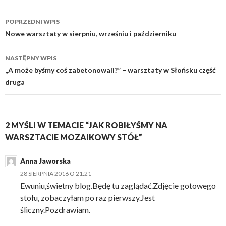
s
s
h
h
Zobacz
a
a
POPRZEDNI WPIS
r
r
wpisy
e
e
Nowe warsztaty w sierpniu, wrześniu i październiku
o
o
n
n
T
F
NASTĘPNY WPIS
w
a
i
c
„A może byśmy coś zabetonowali?” – warsztaty w Słońsku część
t
e
t
b
druga
e
o
r
o
(
k
O
(
p
O
e
p
2 MYŚLI W TEMACIE “JAK ROBIŁYŚMY NA
n
e
s
n
WARSZTACIE MOZAIKOWY STÓŁ”
i
s
n
i
n
n
e
n
Anna Jaworska
w
e
w
w
28 SIERPNIA 2016 O 21:21
i
w
n
i
Ewuniu,świetny blog.Będę tu zaglądać.Zdjęcie gotowego
d
n
o
d
stołu, zobaczyłam po raz pierwszy.Jest
w
o
śliczny.Pozdrawiam.
)
w
)