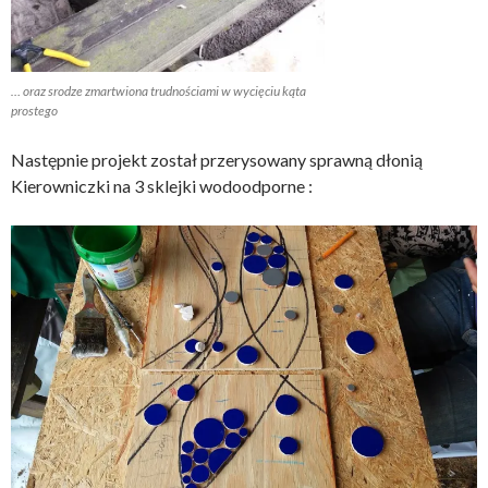
… oraz srodze zmartwiona trudnościami w wycięciu kąta
prostego
Następnie projekt został przerysowany sprawną dłonią
Kierowniczki na 3 sklejki wodoodporne :