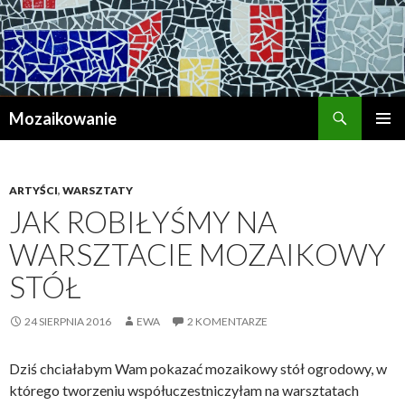
Szukaj
Mozaikowanie
PRZESKOCZ
MENU
DO
GŁÓWN
TREŚCI
ARTYŚCI
,
WARSZTATY
JAK ROBIŁYŚMY NA
WARSZTACIE MOZAIKOWY
STÓŁ
24 SIERPNIA 2016
EWA
2 KOMENTARZE
Dziś chciałabym Wam pokazać mozaikowy stół ogrodowy, w
którego tworzeniu współuczestniczyłam na warsztatach