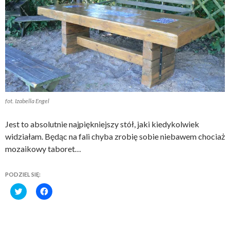
fot. Izabella Engel
Jest to absolutnie najpiękniejszy stół, jaki kiedykolwiek
widziałam. Będąc na fali chyba zrobię sobie niebawem chociaż
mozaikowy taboret…
PODZIEL SIĘ:
C
C
l
l
i
i
c
c
k
k
t
t
o
o