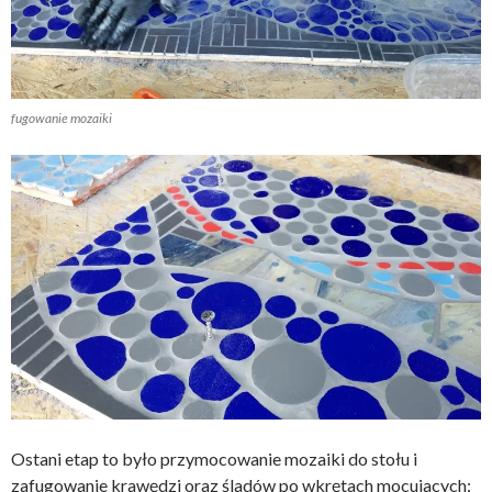
fugowanie mozaiki
Ostani etap to było przymocowanie mozaiki do stołu i
zafugowanie krawędzi oraz śladów po wkrętach mocujacych: