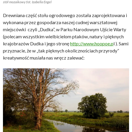
stół mozaikowy fot. Izabella Engel
Drewniana część stołu ogrodowego została zaprojektowana i
wykonana przez gospodarza naszej cudnej warsztatowej
miejscówki czyli „Dudka”, w Parku Narodowym Ujście Warty
(polecam wszystkim wielbicielom ptaków, natury i pięknych
krajobrazów Dudka i jego stronę
http://www.hoopoe.p
l ). Sami
przyznacie, że w „tak pięknych okolicznościach przyrody”
kreatywność musiała nas wręcz zalewać: