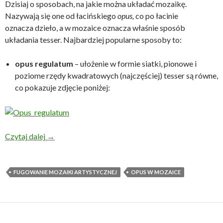
Dzisiaj o sposobach, na jakie można układać mozaikę.
Nazywają się one od łacińskiego
opus,
co po łacinie
oznacza
dzieło, a w mozaice oznacza właśnie sposób
układania tesser. Najbardziej popularne sposoby to:
opus regulatum
– ułożenie w formie siatki, pionowe i
poziome rzędy kwadratowych (najczęściej) tesser są równe,
co pokazuje zdjęcie poniżej:
Co to jest opus w mozaice?
Czytaj dalej
→
FUGOWANIE MOZAIKI ARTYSTYCZNEJ
OPUS W MOZAICE