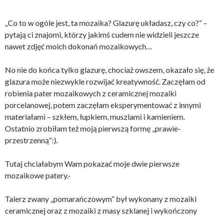
„Co to w ogóle jest, ta mozaika? Glazurę układasz, czy co?” –
pytają ci znajomi, którzy jakimś cudem nie widzieli jeszcze
nawet zdjęć moich dokonań mozaikowych…
No nie do końca tylko glazurę, chociaż owszem, okazało się, że
glazura może niezwykle rozwijać kreatywność. Zaczęłam od
robienia pater mozaikowych z ceramicznej mozaiki
porcelanowej, potem zaczęłam eksperymentować z innymi
materiałami – szkłem, łupkiem, muszlami i kamieniem.
Ostatnio zrobiłam też moją pierwszą formę „prawie-
przestrzenną”:).
Tutaj chciałabym Wam pokazać moje dwie pierwsze
mozaikowe patery.-
Talerz zwany „pomarańczowym” był wykonany z mozaiki
ceramicznej oraz z mozaiki z masy szklanej i wykończony