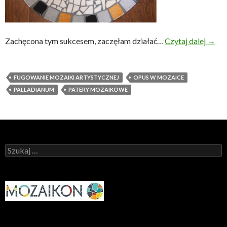
Dlacz
Zachęcona tym sukcesem, zaczęłam działać…
Czytaj dalej
→
FUGOWANIE MOZAIKI ARTYSTYCZNEJ
OPUS W MOZAICE
PALLADIANUM
PATERY MOZAIKOWE
Szukaj: