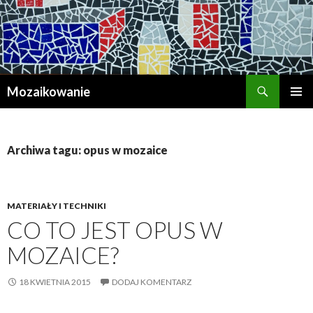
Szukaj
Mozaikowanie
PRZESKOCZ
MENU
DO
GŁÓWN
TREŚCI
Archiwa tagu: opus w mozaice
MATERIAŁY I TECHNIKI
CO TO JEST OPUS W
MOZAICE?
18 KWIETNIA 2015
DODAJ KOMENTARZ