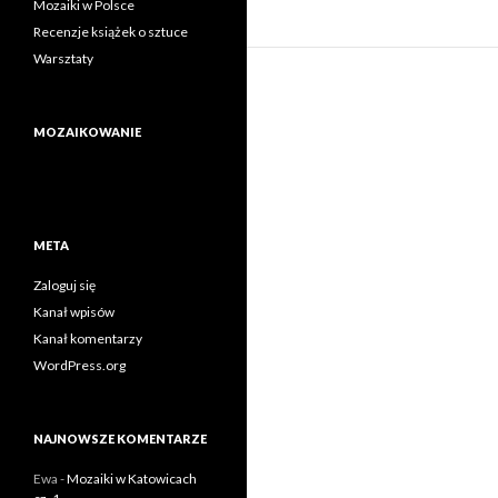
Mozaiki w Polsce
Recenzje książek o sztuce
Warsztaty
MOZAIKOWANIE
META
Zaloguj się
Kanał wpisów
Kanał komentarzy
WordPress.org
NAJNOWSZE KOMENTARZE
Ewa
-
Mozaiki w Katowicach