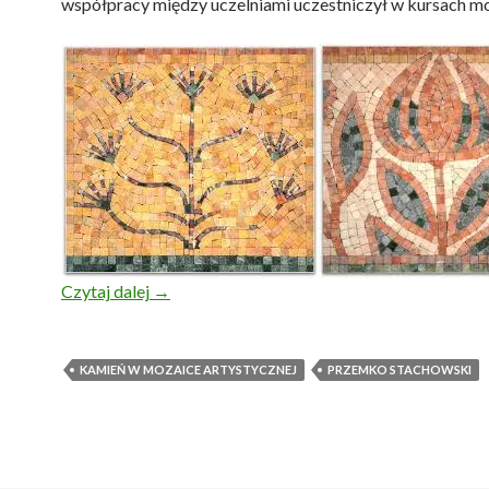
współpracy między uczelniami uczestniczył w kursach mo
Przemko Stachowski i „Mojetno”
Czytaj dalej
→
KAMIEŃ W MOZAICE ARTYSTYCZNEJ
PRZEMKO STACHOWSKI