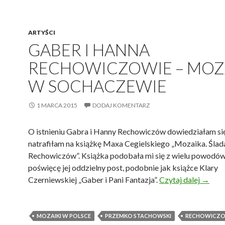
ARTYŚCI
GABER I HANNA
RECHOWICZOWIE – MOZ
W SOCHACZEWIE
1 MARCA 2015
DODAJ KOMENTARZ
O istnieniu Gabra i Hanny Rechowiczów dowiedziałam się
natrafiłam na książkę Maxa Cegielskiego „Mozaika. Śla
Rechowiczów”. Książka podobała mi się z wielu powodów
poświęcę jej oddzielny post, podobnie jak książce Klary
Gaber 
Czerniewskiej „Gaber i Pani Fantazja”.
Czytaj dalej
→
MOZAIKI W POLSCE
PRZEMKO STACHOWSKI
RECHOWICZO