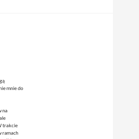
ugą
ie mnie do
w na
ale
 trakcie
 w ramach