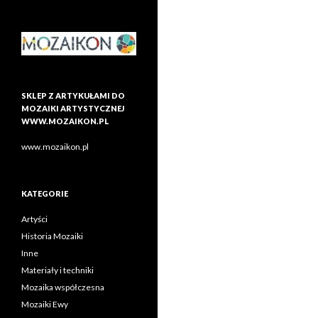
SKLEP Z ARTYKUŁAMI DO
MOZAIKI ARTYSTYCZNEJ
WWW.MOZAIKON.PL
www.mozaikon.pl
KATEGORIE
Artyści
Historia Mozaiki
Inne
Materiały i techniki
Mozaika współczesna
Mozaiki Ewy