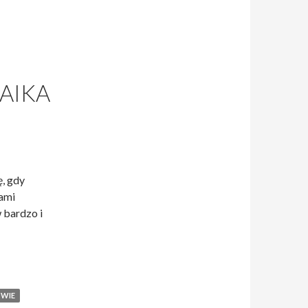
AIKA
, gdy
dami
 bardzo i
i Hanna Rechowiczowie – mozaika w Sochaczewie
WIE