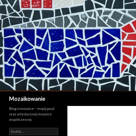
Szukaj
Mozaikowanie
Blog o mozaice – mojej pasji
oraz artystycznej mozaice
współczesnej
Szukaj: