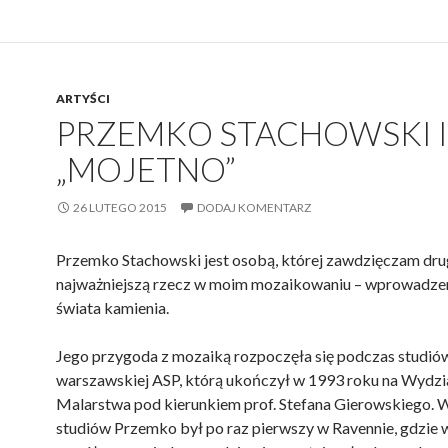
ARTYŚCI
PRZEMKO STACHOWSKI I
„MOJETNO”
26 LUTEGO 2015
DODAJ KOMENTARZ
Przemko Stachowski jest osobą, której zawdzięczam dr
najważniejszą rzecz w moim mozaikowaniu – wprowadzen
świata kamienia.
Jego przygoda z mozaiką rozpoczęła się podczas studió
warszawskiej ASP, którą ukończył w 1993 roku na Wydzi
Malarstwa pod kierunkiem prof. Stefana Gierowskiego. W
studiów Przemko był po raz pierwszy w Ravennie, gdzie